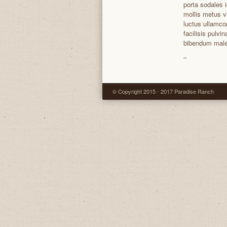
porta sodales 
mollis metus v
luctus ullamcor
facilisis pulvin
bibendum male
© Copyright 2015 - 2017 Paradise Ranch