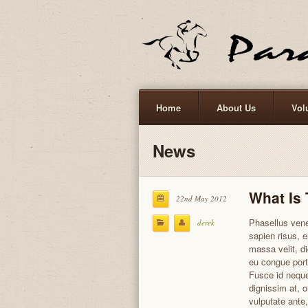
Home
About Us
Vol
News
What Is
22nd May 2012
Phasellus vene
derek
sapien risus,
massa velit, d
eu congue por
Fusce id neque
dignissim at, o
vulputate ante,