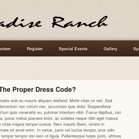
unteer
Register
Special Events
Gallery
Sp
 The Proper Dress Code?
natis erat eu mauris aliquam eleifend. Morbi vitae mi nisl. Sed
 elementum non rutrum nec, accumsan quis dolor. Suspendisse
ictum quis venenatis eu, pulvinar interdum nibh. Fusce dapibus, nisi
ta, purus metus posuere enim, ac sodales neque nibh eget massa.
 vitae magna tempor cursus. Nam mauris libero, ornare in
rnare sit amet enim. In varius, justo vel luctus tempor, eros odio
 tempor tempor nisl sem ut ligula. Pellentesque turpis justo, ultrices