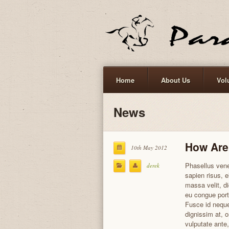
Home
About Us
Vol
News
How Are
10th May 2012
Phasellus vene
derek
sapien risus,
massa velit, d
eu congue por
Fusce id neque
dignissim at, o
vulputate ante,