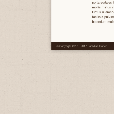
porta sodales 
mollis metus v
luctus ullamcor
facilisis pulvin
bibendum male
© Copyright 2015 - 2017 Paradise Ranch