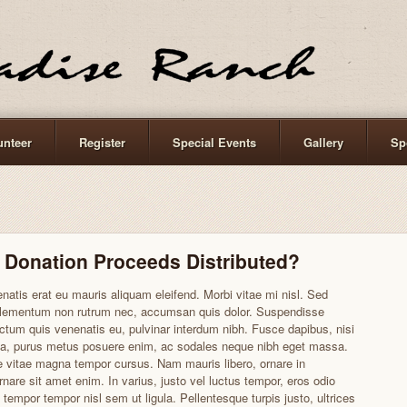
unteer
Register
Special Events
Gallery
Sp
 Donation Proceeds Distributed?
natis erat eu mauris aliquam eleifend. Morbi vitae mi nisl. Sed
 elementum non rutrum nec, accumsan quis dolor. Suspendisse
ictum quis venenatis eu, pulvinar interdum nibh. Fusce dapibus, nisi
ta, purus metus posuere enim, ac sodales neque nibh eget massa.
 vitae magna tempor cursus. Nam mauris libero, ornare in
rnare sit amet enim. In varius, justo vel luctus tempor, eros odio
 tempor tempor nisl sem ut ligula. Pellentesque turpis justo, ultrices